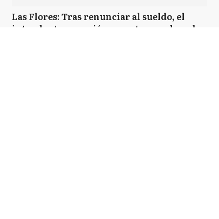
Las Flores: Tras renunciar al sueldo, el
intendente anunció aumentos escalonados
y pago de bono sin fecha
Pinamar: Fuerte operativo de control y
multas para cuatriciclos