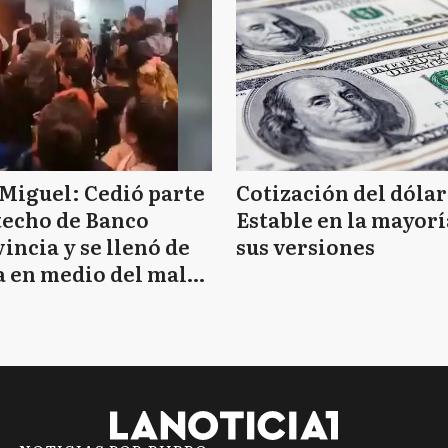
S
S
Miguel: Cedió parte
Cotización del dólar
techo de Banco
Estable en la mayorí
incia y se llenó de
sus versiones
 en medio del mal
V
mpo