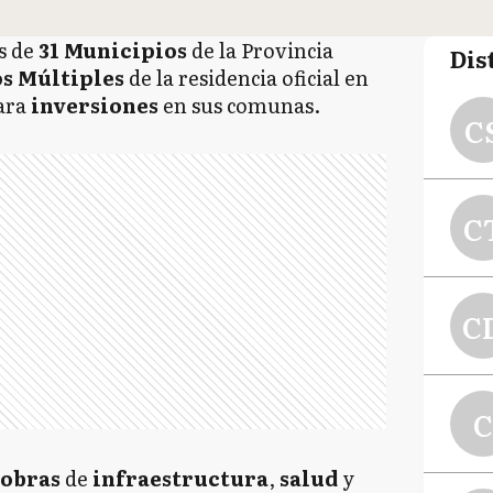
s de
31 Municipios
de la Provincia
Dis
os Múltiples
de la residencia oficial en
ara
inversiones
en sus comunas.
C
C
C
C
obras
de
infraestructura
,
salud
y