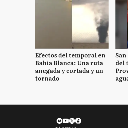
Efectos del temporal en
San 
Bahía Blanca: Una ruta
del 
anegada y cortada y un
Prov
tornado
agua
tie