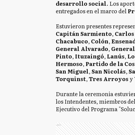
desarrollo
social
. Los aport
entregados en el marco del
Pr
Estuvieron presentes represen
Capitán Sarmiento
,
Carlos
Chacabuco
,
Colón
,
Ensena
General
Alvarado
,
General
Pinto
,
Ituzaingó
,
Lanús
,
Lo
Hermoso
,
Partido de la Cos
San Miguel
,
San Nicolás
,
S
Torquinst
,
Tres Arroyos
y
Durante la ceremonia estuvie
los Intendentes, miembros del 
Ejecutivo del Programa "Soluc
Ads