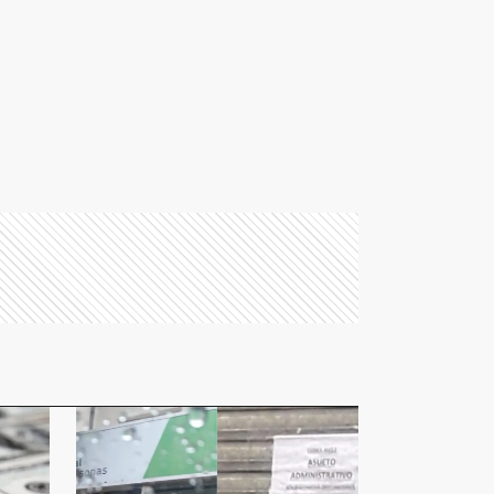
Luján
M
Magdalena
Pinamar
A
San Antonio de Areco
M
San Miguel