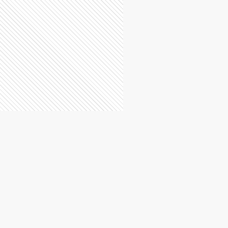
H
Hurlingham
Ituzaingó
C
La Costa
Lanús
Lobería