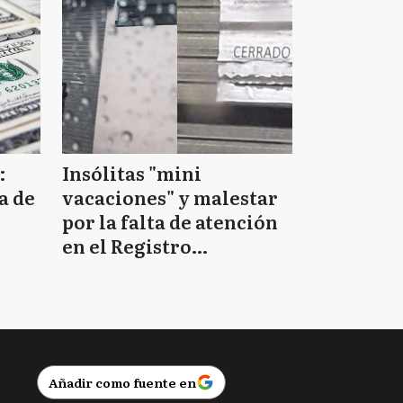
N
San Nicolás
Suipacha
T
:
Insólitas "mini
Tigre
a de
vacaciones" y malestar
por la falta de atención
en el Registro
G
Villa Gesell
Provincial de las
Personas
Añadir como fuente en