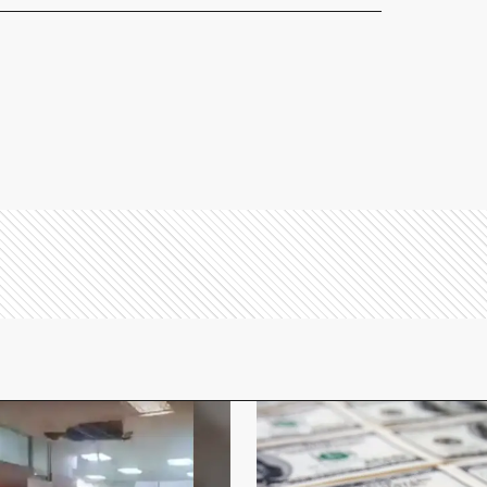
L
P
S
S