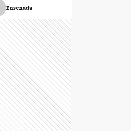
Ensenada
D
Exaltación de la Cruz
A
General Alvarado
P
General Pinto
L
Gral. Las Heras