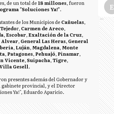
es, de un total de
18 millones
, fueron
E
ograma "Soluciones Ya!"
.
Ads
tantes de los Municipios de
Cañuelas
,
E
 Tejedo
r,
Carmen de Areco
,
da
,
Escobar
,
Exaltación de la Cruz
,
 Alvear
,
General Las Heras
,
General
bería
,
Luján
,
Magdalena
,
Monte
G
ta
,
Patagones
,
Pehuajó
,
Pinamar
,
an Vicente
,
Suipacha
,
Tigre
,
Villa Gesell
.
G
ron presentes además del Gobernador y
gabinete provincial, y el Director
iones Ya!", Eduardo Aparicio.
G