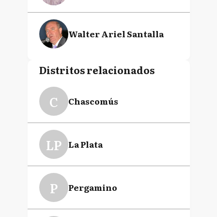
Walter Ariel Santalla
Distritos relacionados
C
Chascomús
LP
La Plata
P
Pergamino