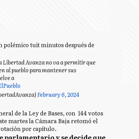
n polémico tuit minutos después de
La Libertad Avanza no va a permitir que
en al pueblo para mantener sus
elve a
lPueblo
ibertadAvanza)
February 6, 2024
eral de la Ley de Bases, con 144 votos
este martes la Cámara Baja retomó el
votación por capítulo.
te parlamentario y se decide que