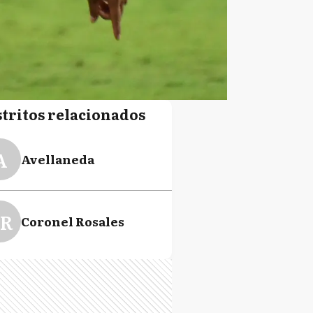
stritos relacionados
A
Avellaneda
R
Coronel Rosales