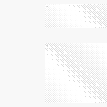
Ads
Ads