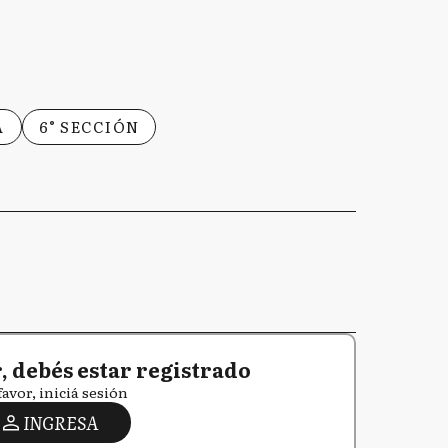
A
6° SECCIÓN
 debés estar registrado
favor, iniciá sesión
INGRESA