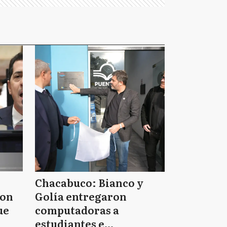
Chacabuco: Bianco y
ron
Golía entregaron
ue
computadoras a
estudiantes e