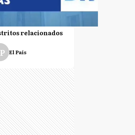
stritos relacionados
P
El País