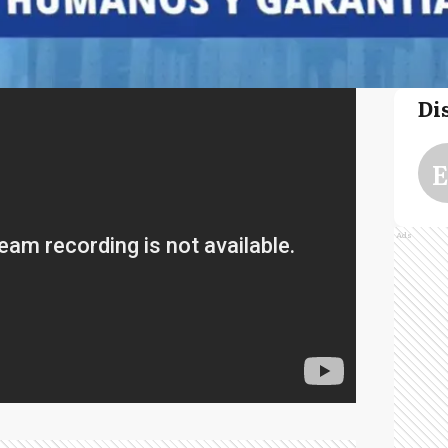
Di
E
Ads