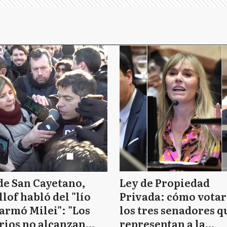
de San Cayetano,
Ley de Propiedad
llof habló del "lío
Privada: cómo vota
armó Milei": "Los
los tres senadores q
rios no alcanzan
representan a la