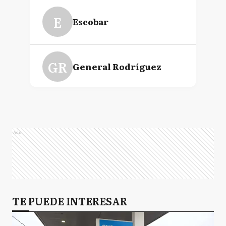
E
Escobar
GR
General Rodríguez
GS
General San Martín
Ads
GL
Gral. Las Heras
H
TE PUEDE INTERESAR
Hurlingham