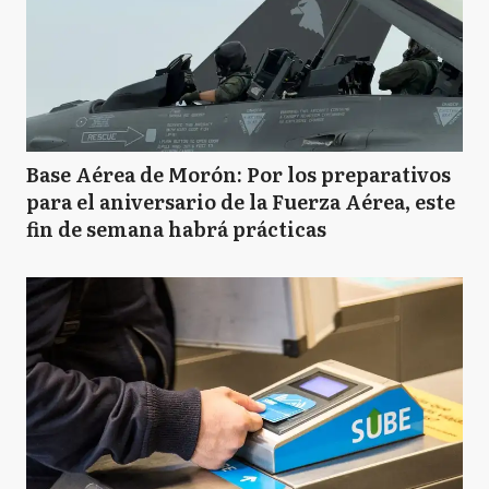
M
Mercedes
M
Merlo
Base Aérea de Morón: Por los preparativos
para el aniversario de la Fuerza Aérea, este
M
fin de semana habrá prácticas
Moreno
M
Morón
N
Navarro