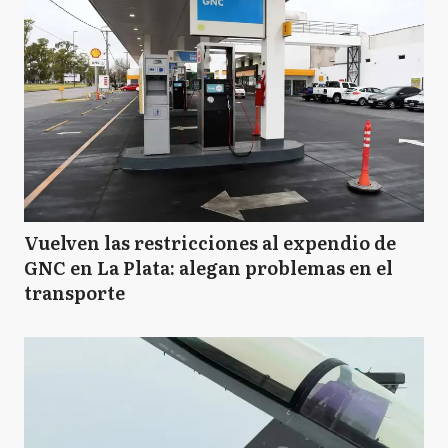
I
Ituzaingó
JC
José C. Paz
L
Luján
Vuelven las restricciones al expendio de
GNC en La Plata: alegan problemas en el
transporte
MA
Malvinas Argentinas
MP
Marcos Paz