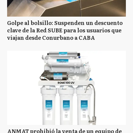
P
Pilar
Golpe al bolsillo: Suspenden un descuento
clave de la Red SUBE para los usuarios que
SF
San Fernando
viajan desde Conurbano a CABA
SI
San Isidro
SM
San Miguel
S
Suipacha
ANMAT prohibió la venta de un equipo de