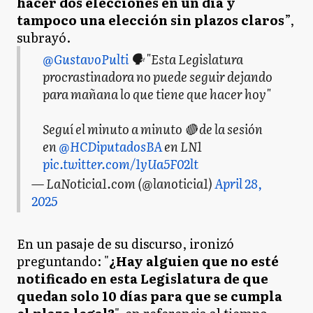
hacer dos elecciones en un día y
tampoco una elección sin plazos claros
”,
subrayó.
@GustavoPulti
🗣 "Esta Legislatura
procrastinadora no puede seguir dejando
para mañana lo que tiene que hacer hoy"
Seguí el minuto a minuto 🔴 de la sesión
en
@HCDiputadosBA
en LN1
pic.twitter.com/1yUa5F02lt
— LaNoticia1.com (@lanoticia1)
April 28,
2025
En un pasaje de su discurso, ironizó
preguntando: "
¿Hay alguien que no esté
notificado en esta Legislatura de que
quedan solo 10 días para que se cumpla