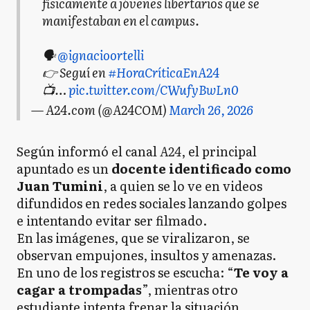
físicamente a jóvenes libertarios que se
manifestaban en el campus.
🗣️
@ignacioortelli
👉 Seguí en
#HoraCríticaEnA24
📺…
pic.twitter.com/CWufyBwLn0
— A24.com (@A24COM)
March 26, 2026
Según informó el canal
A24
, el principal
apuntado es un
docente identificado como
Juan Tumini
, a quien se lo ve en videos
difundidos en redes sociales lanzando golpes
e intentando evitar ser filmado.
En las imágenes, que se viralizaron, se
observan empujones, insultos y amenazas.
En uno de los registros se escucha: “
Te voy a
cagar a trompadas
”, mientras otro
estudiante intenta frenar la situación.