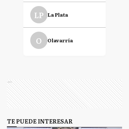
LP
La Plata
O
Olavarría
Ads
TE PUEDE INTERESAR