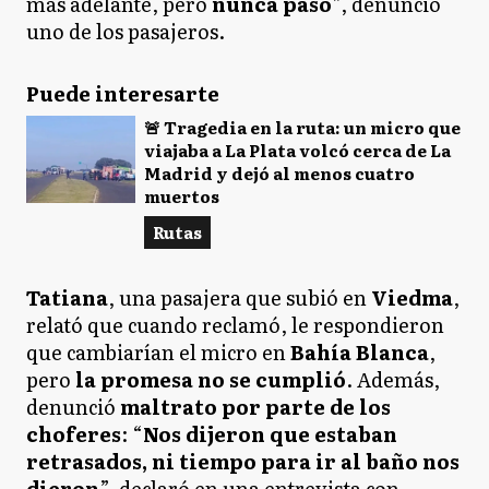
más adelante, pero
nunca pasó
”, denunció
uno de los pasajeros.
Puede interesarte
🚨 Tragedia en la ruta: un micro que
viajaba a La Plata volcó cerca de La
Madrid y dejó al menos cuatro
muertos
Rutas
Tatiana
, una pasajera que subió en
Viedma
,
relató que cuando reclamó, le respondieron
que cambiarían el micro en
Bahía Blanca
,
pero
la promesa no se cumplió
. Además,
denunció
maltrato por parte de los
choferes
: “
Nos dijeron que estaban
retrasados, ni tiempo para ir al baño nos
dieron
”, declaró en una entrevista con