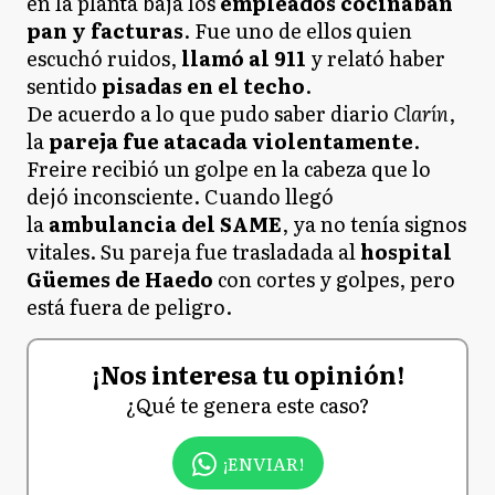
en la planta baja los
empleados cocinaban
pan y facturas
. Fue uno de ellos quien
escuchó ruidos,
llamó al 911
y relató haber
sentido
pisadas en el techo
.
De acuerdo a lo que pudo saber diario
Clarín
,
la
pareja fue atacada violentamente
.
Freire recibió un golpe en la cabeza que lo
dejó inconsciente. Cuando llegó
la
ambulancia del SAME
, ya no tenía signos
vitales. Su pareja fue trasladada al
hospital
Güemes de Haedo
con cortes y golpes, pero
está fuera de peligro.
¡Nos interesa tu opinión!
¿Qué te genera este caso?
¡ENVIAR!