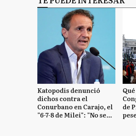
Katopodis denunció
Qué
dichos contra el
Cong
Conurbano en Carajo, el
de P
"6-7-8 de Milei": "No se
pese
puede decir y hacer
capí
cualquier cosa"