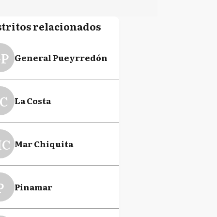
stritos relacionados
P
General Pueyrredón
C
La Costa
C
Mar Chiquita
P
Pinamar