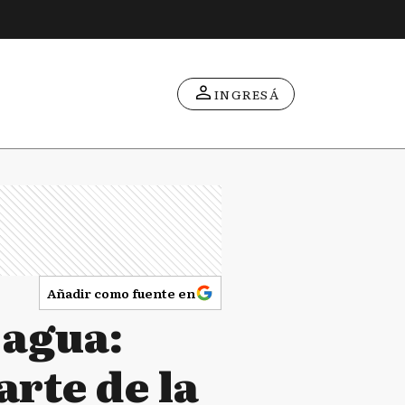
INGRESÁ
Añadir como fuente en
l agua:
rte de la