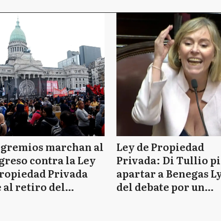
 gremios marchan al
Ley de Propiedad
reso contra la Ley
Privada: Di Tullio p
ropiedad Privada
apartar a Benegas L
 al retiro del
del debate por un
tulo de tierras
supuesto conflicto d
intereses