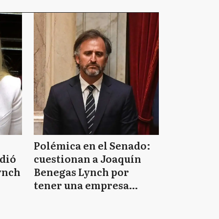
Polémica en el Senado:
idió
cuestionan a Joaquín
ynch
Benegas Lynch por
tener una empresa
e
vinculada al negocio de
tierras