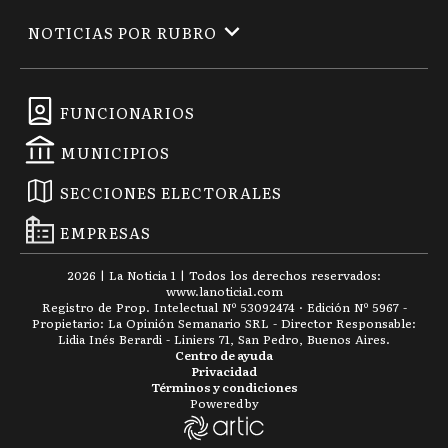
NOTICIAS POR RUBRO
FUNCIONARIOS
MUNICIPIOS
SECCIONES ELECTORALES
EMPRESAS
2026
|
La Noticia 1
| Todos los derechos reservados:
www.
lanoticia1.com
Registro de Prop. Intelectual Nº 53092474 · Edición Nº
5967
-
Propietario: La Opinión Semanario SRL - Director Responsable:
Lidia Inés Berardi - Liniers 71, San Pedro, Buenos Aires.
Centro de ayuda
Privacidad
Términos y condiciones
Powered by