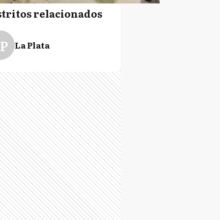
stritos relacionados
P
La Plata