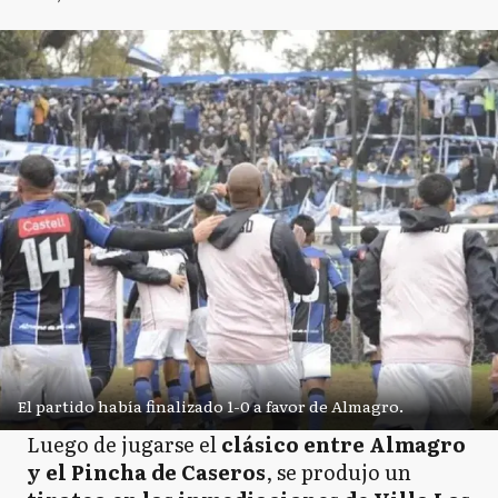
El partido había finalizado 1-0 a favor de Almagro.
Luego de jugarse el
clásico entre Almagro
y el Pincha de Caseros
, se produjo un