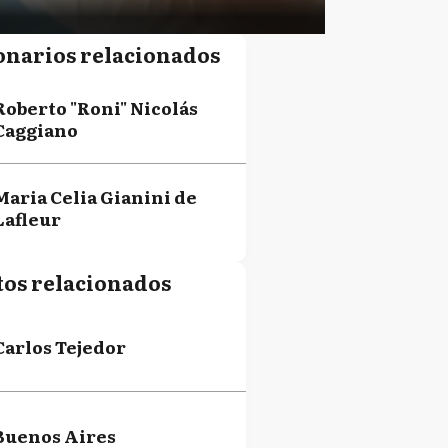
onarios relacionados
Roberto "Roni" Nicolás
Caggiano
Maria Celia Gianini de
Lafleur
tos relacionados
Carlos Tejedor
Buenos Aires