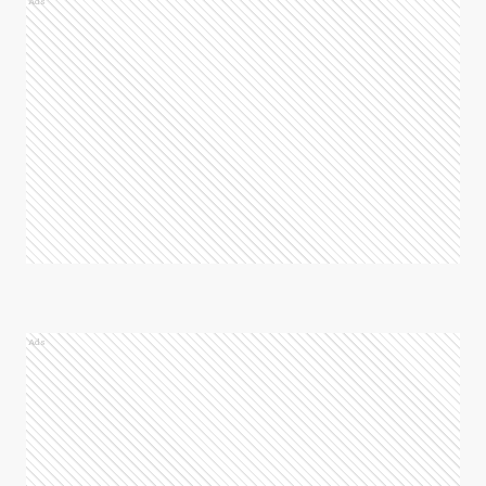
Ads
Ads