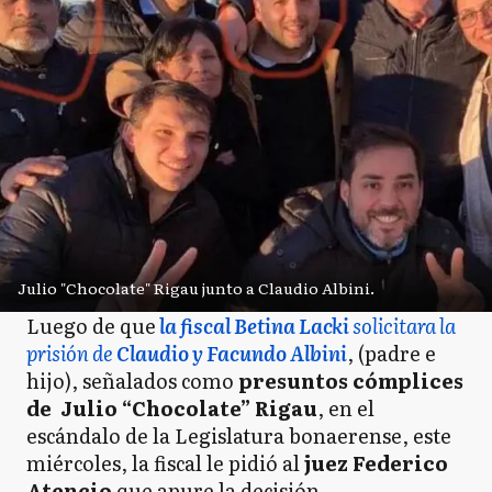
Julio "Chocolate" Rigau junto a Claudio Albini.
Luego de que
la fiscal Betina Lacki
solicitara la
prisión de
Claudio y Facundo Albini
, (padre e
hijo), señalados como
presuntos cómplices
de Julio “Chocolate” Rigau
, en el
escándalo de la Legislatura bonaerense, este
miércoles, la fiscal le pidió al
juez Federico
Atencio
que apure la decisión.