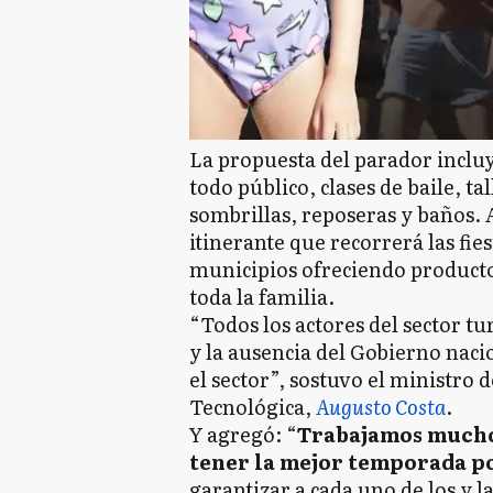
La propuesta del parador incluy
todo público, clases de baile, ta
sombrillas, reposeras y baños
itinerante que recorrerá las fies
municipios ofreciendo productos
toda la familia.
“Todos los actores del sector t
y la ausencia del Gobierno nacio
el sector”, sostuvo el ministro
Tecnológica,
Augusto Costa
.
Y agregó: “
Trabajamos mucho
tener la mejor temporada p
garantizar a cada uno de los y la