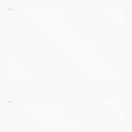
Ads
Ads