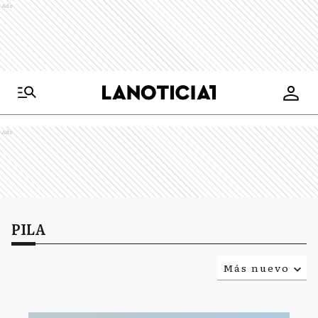
Ads
Ads
PILA
Más nuevo
Relevancia
Más antiguo