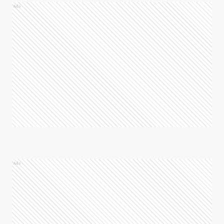
Ads
Ads