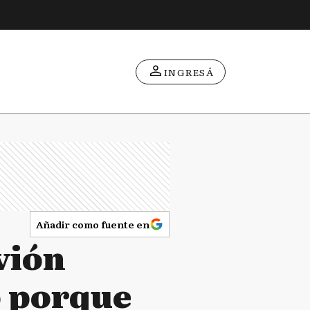
INGRESÁ
Añadir como fuente en
vión
ó porque