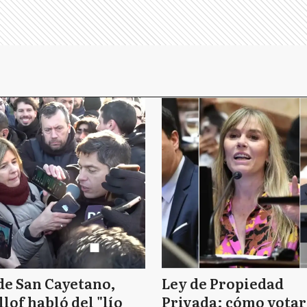
de San Cayetano,
Ley de Propiedad
llof habló del "lío
Privada: cómo vota