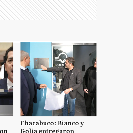
Chacabuco: Bianco y
ron
Golía entregaron