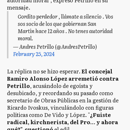
autoridad moral", expresó Petrillo en su
mensaje.
Gordito perdedor , llámate a silencio . Vos
sos socio de los que gobiernan San
Martin hace 12 años . No tenes autoridad
moral.
— Andres Petrillo (@AndresPetrillo)
February 25, 2024
La réplica no se hizo esperar.
El concejal
Ramiro Alonso López arremetió contra
Petrillo
, acusándolo de egoísta y
desubicado, y recordando su pasado como
secretario de Obras Públicas en la gestión de
Ricardo Ivoskus, vinculándolo con figuras
políticas como De Vido y López. "
¿Fuiste
radical, kirchnerista, del Pro… y ahora
qué?", cuestionó
el edil.