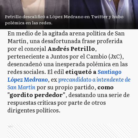
Petrillo descalificó a López Medrano en Twitter y hubo
polémica en las redes.
En medio de la agitada arena política de San
Martín, una desafortunada frase proferida
por el concejal
Andrés Petrillo
,
perteneciente a Juntos por el Cambio (JxC),
desencadenó una inesperada polémica en las
redes sociales. El edil
etiquetó a
Santiago
López Medrano
, ex
precandidato a intendente de
San Martín
por su propio partido,
como
"gordito perdedor"
, desatando una serie de
respuestas críticas por parte de otros
dirigentes políticos.
Ads