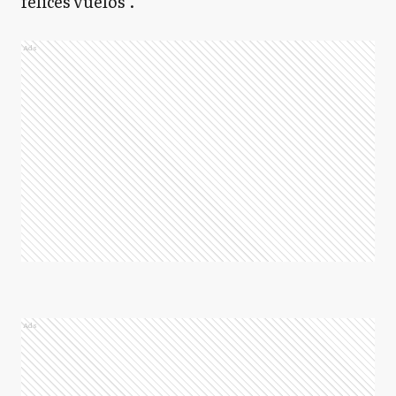
felices vuelos".
Ads
Ads