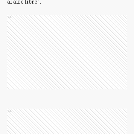
al aire libre”.
Ads
Ads