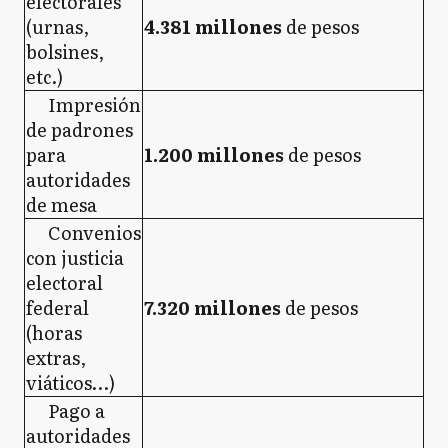
electorales
(urnas,
4.381 millones
de pesos
bolsines,
etc.)
Impresión
de padrones
para
1.200 millones
de pesos
autoridades
de mesa
Convenios
con justicia
electoral
federal
7.320 millones
de pesos
(horas
extras,
viáticos…)
Pago a
autoridades