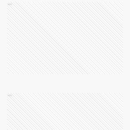
Ads
Ads