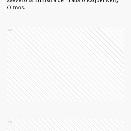
Olmos.
Ads
Ads