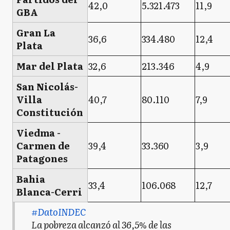
42,0
5.321.473
11,9
GBA
Gran La
36,6
334.480
12,4
Plata
Mar del Plata
32,6
213.346
4,9
San Nicolás-
Villa
40,7
80.110
7,9
Constitución
Viedma -
Carmen de
39,4
33.360
3,9
Patagones
Bahia
33,4
106.068
12,7
Blanca-Cerri
#DatoINDEC
La pobreza alcanzó al 36,5% de las