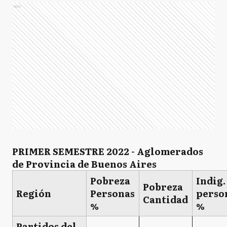
Ads
PRIMER SEMESTRE 2022 - Aglomerados
de Provincia de Buenos Aires
Pobreza
Indig.
Pobreza
Región
Personas
perso
Cantidad
%
%
Partidos del