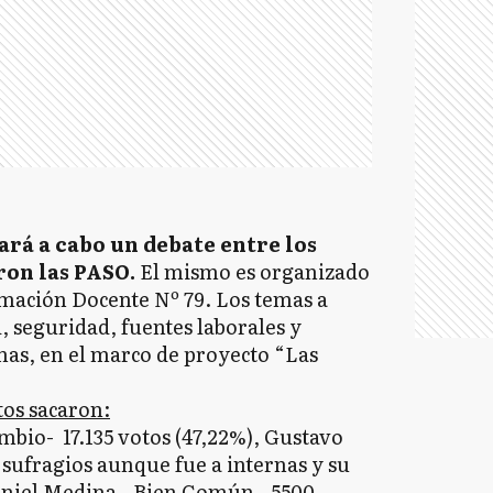
vará a cabo un debate entre los
ron las PASO.
El mismo es organizado
rmación Docente Nº 79. Los temas a
, seguridad, fuentes laborales y
as, en el marco de proyecto “Las
tos sacaron:
mbio- 17.135 votos (47,22%), Gustavo
 sufragios aunque fue a internas y su
aniel Medina - Bien Común - 5500