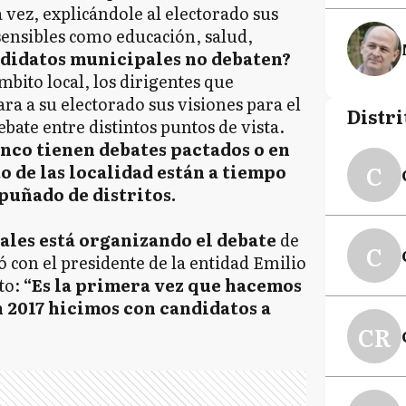
a vez, explicándole al electorado sus
sensibles como educación, salud,
ndidatos municipales no debaten?
mbito local, los dirigentes que
a a su electorado sus visiones para el
Distri
bate entre distintos puntos de vista.
inco tienen debates pactados o en
C
to de las localidad están a tiempo
 puñado de distritos.
cales está organizando el debate
de
C
 con el presidente de la entidad Emilio
to:
“Es la primera vez que hacemos
n 2017 hicimos con candidatos a
CR