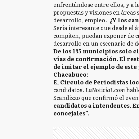
enfrentándose entre ellos, y a l
propuestas y visiones en áreas 
desarrollo, empleo.
¿Y los ca
Sería interesante que desde el á
compiten, puedan exponer de car
desarrollo en un escenario de de
De los 135 municipios solo c
vías de confirmación. El res
de imitar el ejemplo de este
Chacabuco:
El
Círculo de Periodistas lo
candidatos.
LaNoticia1.com
habló
Scandizzo que confirmó el even
candidatos a intendentes. E
concejales”.
Ads