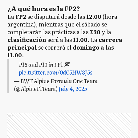
¿A qué hora es la FP2?
La
FP2
se disputará desde las
12.00
(hora
argentina), mientras que el sábado se
completarán las prácticas a las
7.30
y la
clasificación
será a las
11.00
. La
carrera
principal
se correrá el
domingo a las
11.00
.
P16 and P19 in FP1 🏁
pic.twitter.com/0dC5HW8J5s
— BWT Alpine Formula One Team
(@AlpineF1Team)
July 4, 2025
Ads