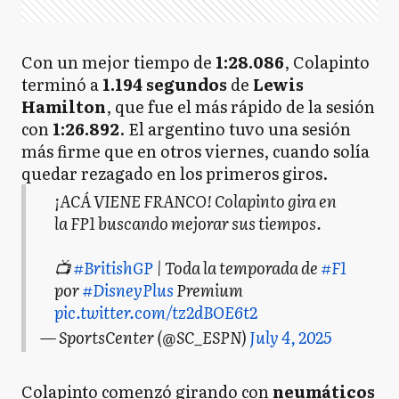
Con un mejor tiempo de
1:28.086
, Colapinto
terminó a
1.194 segundos
de
Lewis
Hamilton
, que fue el más rápido de la sesión
con
1:26.892
. El argentino tuvo una sesión
más firme que en otros viernes, cuando solía
quedar rezagado en los primeros giros.
¡ACÁ VIENE FRANCO! Colapinto gira en
la FP1 buscando mejorar sus tiempos.
📺
#BritishGP
| Toda la temporada de
#F1
por
#DisneyPlus
Premium
pic.twitter.com/tz2dBOE6t2
— SportsCenter (@SC_ESPN)
July 4, 2025
Colapinto comenzó girando con
neumáticos