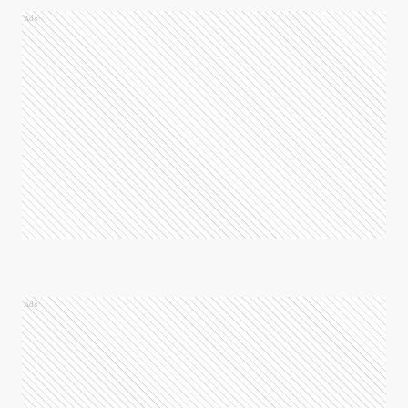
Ads
Ads