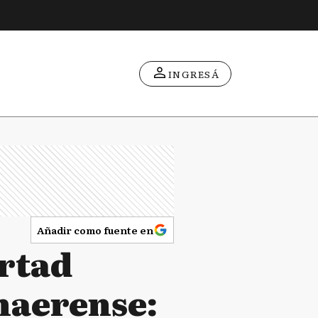
INGRESÁ
Añadir como fuente en
ertad
naerense: