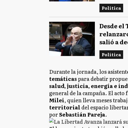
Política
Desde el 
relanzaro
salió a d
Política
Durante la jornada, los asistent
temáticas
para debatir propue
salud, justicia, energía e in
general de la campaña. El acto 
Milei
, quien lleva meses traba
territorial
del espacio liberta
por
Sebastián Pareja
.