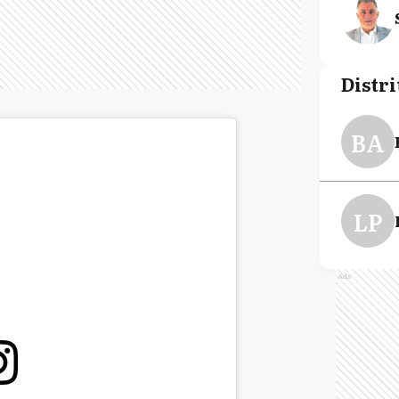
Distri
BA
LP
Ads