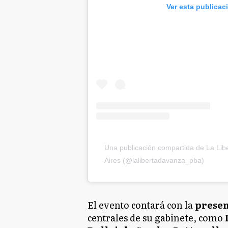
Ver esta publicac
Una publicación compartida de La Lib
Aires (@lalibertadavanza_pba)
El evento contará con la
presen
centrales de su gabinete, como