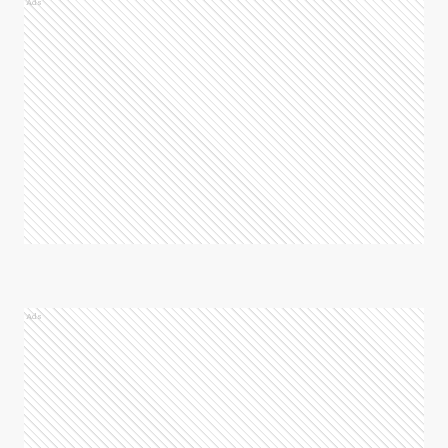
Ads
Ads