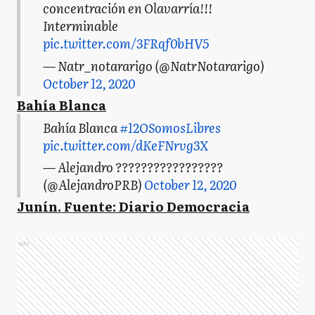
concentración en Olavarría!!!
Interminable
pic.twitter.com/3FRqf0bHV5
— Natr_notararigo (@NatrNotararigo)
October 12, 2020
Bahía Blanca
Bahía Blanca
#12OSomosLibres
pic.twitter.com/dKeFNrvg3X
— Alejandro ?????????????????
(@AlejandroPRB)
October 12, 2020
Junín. Fuente: Diario Democracia
Ads