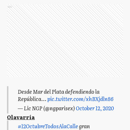
Ads
Desde Mar del Plata defendiendo la
República...
pic.twitter.com/xhBXjdln86
— Lic NGP (@ngparisex)
October 12, 2020
Olavarría
#12OctubreTodosAlaCalle
gran