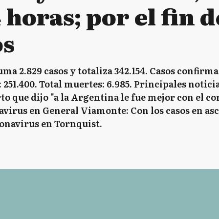
 horas; por el fin 
os
uma 2.829 casos y totaliza 342.154. Casos confir
 251.400. Total muertes: 6.985. Principales notici
to que dijo "a la Argentina le fue mejor con el c
virus en General Viamonte: Con los casos en asce
onavirus en Tornquist.