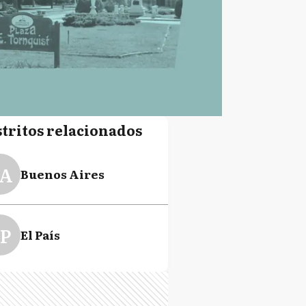
stritos relacionados
A
Buenos Aires
P
El País