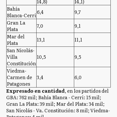
14,8)
14,1)
Bahía
6,4
9,7
Blanca-Cerri
Gran La
7,0
9,1
Plata
Mar del
13,1
11,1
Plata
San Nicolás-
Villa
10,5
9,5
Constitución
Viedma-
Carmen de
3,4
6,0
Patagones
Expresado en cantidad
, en los partidos del
GBA: 762 mil; Bahía Blanca - Cerri: 15 mil;
Gran La Plata: 39 mil; Mar del Plata: 34 mil;
San Nicolás - Va. Constitución: 8 mil; Viedma-
Patagones: 4 mil.