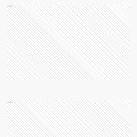
Ads
Ads