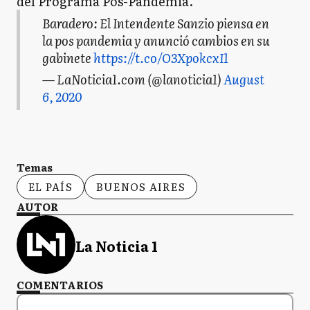
del Programa Pos-Pandemia.
Baradero: El Intendente Sanzio piensa en
la pos pandemia y anunció cambios en su
gabinete
https://t.co/O3XpokcxI1
— LaNoticia1.com (@lanoticia1)
August
6, 2020
Temas
EL PAÍS
BUENOS AIRES
AUTOR
La Noticia 1
COMENTARIOS