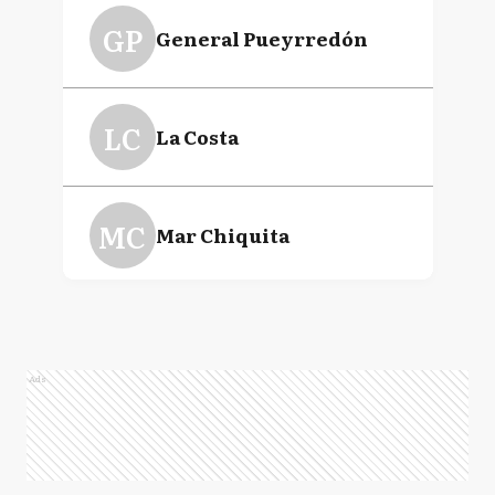
GP
General Pueyrredón
LC
La Costa
MC
Mar Chiquita
N
Necochea
Ads
P
Pinamar