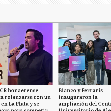
UCR bonaerense
Bianco y Ferraris
a relanzarse con un
inauguraron la
 en La Plata y se
ampliación del Cent
para para competir
Universitario de Al