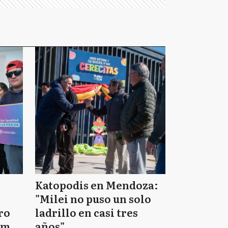
Katopodis en Mendoza:
"Milei no puso un solo
ro
ladrillo en casi tres
em y
años"