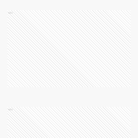
Ads
Ads