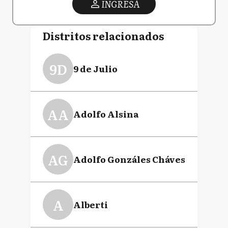
INGRESA
Distritos relacionados
9D
9 de Julio
AA
Adolfo Alsina
AG
Adolfo Gonzáles Cháves
A
Alberti