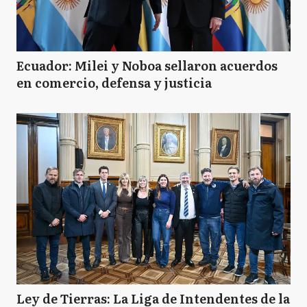
GA
General Arenales
Ecuador: Milei y Noboa sellaron acuerdos
GG
en comercio, defensa y justicia
General Guido
GL
General La Madrid
GL
General Lavalle
GP
General Pinto
Ley de Tierras: La Liga de Intendentes de la