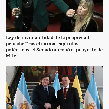
CD
Coronel Dorrego
CS
Coronel Suarez
Ley de inviolabilidad de la propiedad
privada: Tras eliminar capítulos
polémicos, el Senado aprobó el proyecto de
D
Daireaux
Milei
FA
Florentino Ameghino
GA
General Alvear