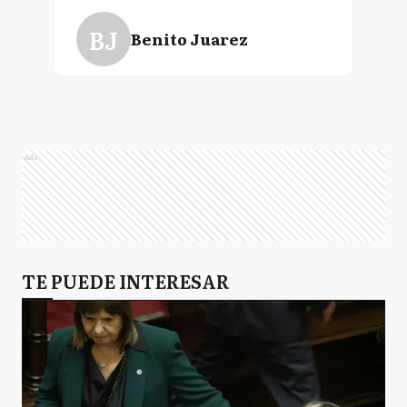
BJ
Benito Juarez
CC
Carlos Casares
Ads
CT
Carlos Tejedor
CD
TE PUEDE INTERESAR
Carmen de Areco
C
Chacabuco