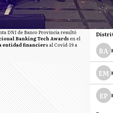
uenta DNI de Banco Provincia resultó
Distri
cional Banking Tech Awards
en el
a entidad financier
a al Covid-19 a
BA
EM
EP