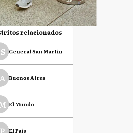
stritos relacionados
S
General San Martín
A
Buenos Aires
M
El Mundo
P
El País