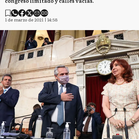
POLÍTICA
Añadir como fuente en
Alberto Fernández inauguró
las sesiones ordinarias 2021 en
el Congreso
El Presidente de la Nación Alberto
Fernández inauguró este mediodía el 139°
período de sesiones ordinarias, en un marco
atípico por la pandemia de Covid-19. Un
congreso limitado y calles vacías.
1 de marzo de 2021 | 14:58