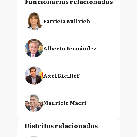
La Noticia 1
COMENTARIOS
Para comentar, debés estar
registrado
Por favor, iniciá sesión
INGRESA
Funcionarios relacionados
Patricia Bullrich
Alberto Fernández