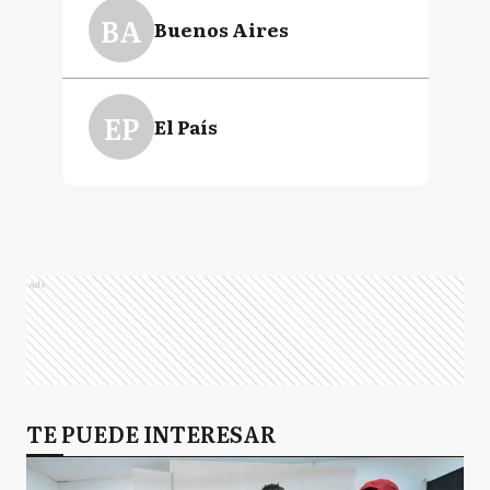
Axel Kicillof
Mauricio Macri
Distritos relacionados
BA
Buenos Aires
EP
El País