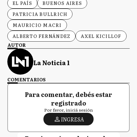
con las ideas que representa ese movimiento
político y la simbologia es partidaria. En el
caso del 27F,
se intenta diluir una
posición política contraria a la
gobernante en una bandera argentina
.
Temas
EL PAÍS
BUENOS AIRES
PATRICIA BULLRICH
MAURICIO MACRI
ALBERTO FERNÁNDEZ
AXEL KICILLOF
AUTOR