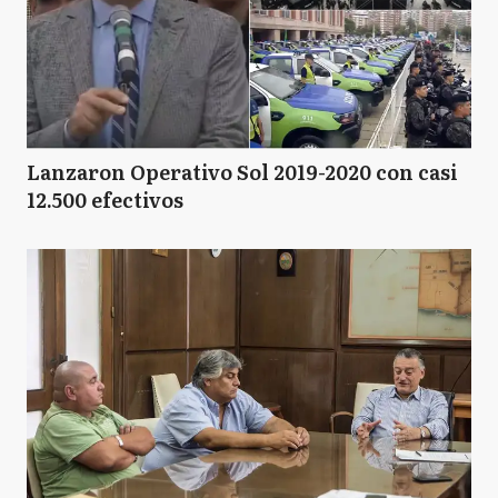
N
Necochea
PI
Punta Indio
Lanzaron Operativo Sol 2019-2020 con casi
12.500 efectivos
Q
Quilmes
SP
San Pedro