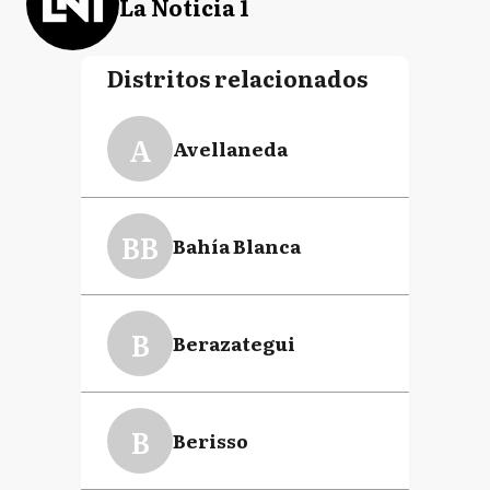
La Noticia 1
Distritos relacionados
A
Avellaneda
BB
Bahía Blanca
B
Berazategui
B
Berisso