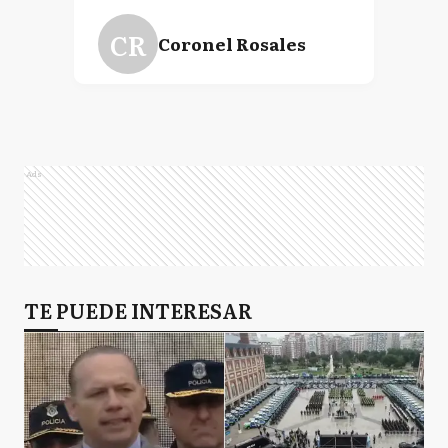
CR
Coronel Rosales
E
Ensenada
Ads
GP
General Pueyrredón
LP
TE PUEDE INTERESAR
La Plata
M
Magdalena