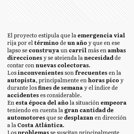
El proyecto estipula que la
emergencia vial
rija por el
término
de
un año
y que en ese
lapso se
construya
un
carril
más en
ambas
direcciones
y se ateienda la
necesidad
de
contar con
nuevas colectoras.
Los
inconvenientes
son
frecuentes
en la
autopista
, principalmente en
horas pico
y
durante los
fines de semana
y el índice de
accidentes
es considerable.
En
esta época del año
la situación
empeora
teniendo en cuenta la
gran cantidad de
automotores
que se
desplazan
en dirección
a la
Costa Atlántica.
Los
problemas
se suscitan principalmente