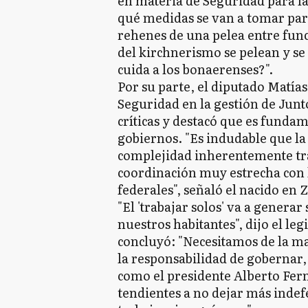
en materia de Seguridad para la
qué medidas se van a tomar pa
rehenes de una pelea entre func
del kirchnerismo se pelean y s
cuida a los bonaerenses?".
Por su parte, el diputado Matía
Seguridad en la gestión de Junt
críticas y destacó que es fundam
gobiernos. "Es indudable que la
complejidad inherentemente tra
coordinación muy estrecha con l
federales", señaló el nacido en 
"El 'trabajar solos' va a gener
nuestros habitantes", dijo el le
concluyó: "Necesitamos de la ma
la responsabilidad de gobernar,
como el presidente Alberto Fer
tendientes a no dejar más indef