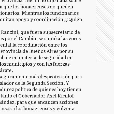
 Provincia": Berni no dijo nada sobre
ra que los bonaerenses no queden
ionarios. Mientras los funcionarios
e quitan apoyo y coordinación, ¿Quién
s Ranzini, que fuera subsecretario de
os por el Cambio, se sumó a las voces
ental la coordinación entre los
 Provincia de Buenos Aires por su
baje en materia de seguridad en
os municipios y con las fuerzas
Zárate.
ar seguramente más desprotección para
gislador de la Segunda Sección. Y
durez política de quienes hoy tienen
 tanto el Gobernador Axel Kicillof
nández, para que encaucen acciones
ensos a los bonaerenses y volver a