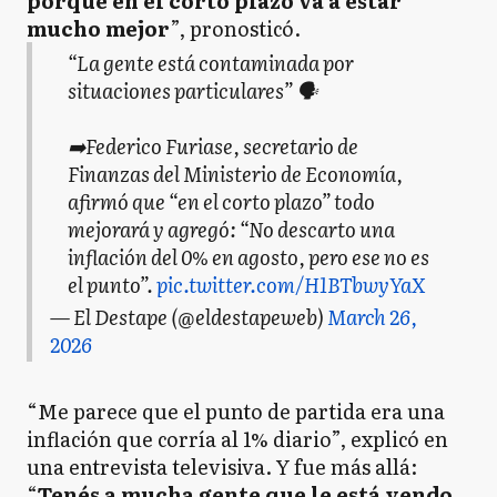
porque en el corto plazo va a estar
mucho mejor
”, pronosticó.
“La gente está contaminada por
situaciones particulares” 🗣️
➡️Federico Furiase, secretario de
Finanzas del Ministerio de Economía,
afirmó que “en el corto plazo” todo
mejorará y agregó: “No descarto una
inflación del 0% en agosto, pero ese no es
el punto”.
pic.twitter.com/H1BTbwyYaX
— El Destape (@eldestapeweb)
March 26,
2026
“Me parece que el punto de partida era una
inflación que corría al 1% diario”, explicó en
una entrevista televisiva. Y fue más allá:
“
Tenés a mucha gente que le está yendo