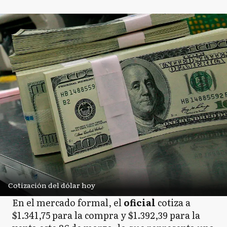
Cotización del dólar hoy
En el mercado formal, el
oficial
cotiza a
$1.341,75 para la compra y $1.392,39 para la