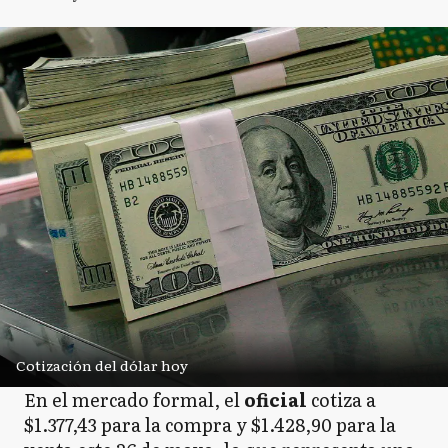
Cotización del dólar hoy
En el mercado formal, el
oficial
cotiza a
$1.377,43 para la compra y $1.428,90 para la