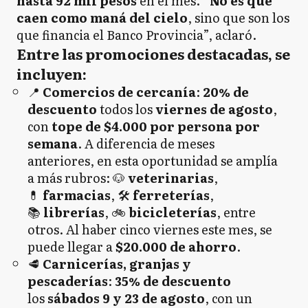
hasta 92 mil pesos
en el mes. “
No es que
caen como maná del cielo
, sino que son los
que financia el Banco Provincia”, aclaró.
Entre las promociones destacadas, se
incluyen:
📍
Comercios de cercanía
:
20% de
descuento
todos los
viernes de agosto
,
con
tope de $4.000 por persona por
semana
. A diferencia de meses
anteriores, en esta oportunidad se amplía
a más rubros: 🐶
veterinarias
,
💊
farmacias
, 🛠️
ferreterías
,
📚
librerías
, 🚲
bicicleterías
, entre
otros. Al haber cinco viernes este mes, se
puede llegar a
$20.000 de ahorro
.
🥩
Carnicerías, granjas y
pescaderías
:
35% de descuento
los
sábados 9 y 23 de agosto
, con un