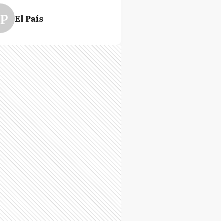
P
El País